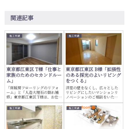
関連記事
施工実績
施工実績
東京都江東区 T様「仕事と
東京都江東区 B様「拡張性
家族のためのセカンドルー
のある採光のよいリビング
ム」
をつくる」
「床暖房フローリングのリフォ
洋室の壁をなくし、広々とした
ーム」と「人造大理石の割れ補
リビングにしたいマンションリ
修」東京都江東区 T様は、お仕
ノベーションのご相談をいただ
事用の中古マンションをご購入
きました。将来的に「壁がなく
され、リフォーム工事の依頼を
なったあと、家庭用スライディ
施工実績
施工実績
いただきました。現状渡し（中
ングウォールを取り付ける」こ
古の現状のままの引き渡し）の
とも視野に入れて欲しいという
ため、経年劣化がひどく、壁紙
ご依頼でした。間取りを変える
（クロス）と、...
リノベーションは...