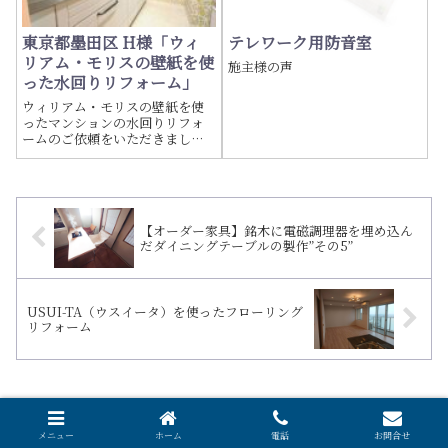
東京都墨田区 H様「ウィ
テレワーク用防音室
リアム・モリスの壁紙を使
施主様の声
った水回りリフォーム」
ウィリアム・モリスの壁紙を使
ったマンションの水回りリフォ
ームのご依頼をいただきまし
た。設備はショールームでご覧
いただき、お客様の生活に合っ
た使い勝手のよい商品をお選び
いただきました。また、壁紙に
はウィリアム・モリスをお選び
【オーダー家具】銘木に電磁調理器を埋め込ん
いただきました。三...
だダイニングテーブルの製作”その5”
USUI-TA（ウスイータ）を使ったフローリング
リフォーム
ホーム
施工実績
メニュー
ホーム
電話
お問合せ