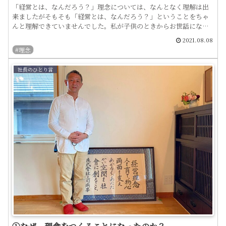
「経営とは、なんだろう？」理念については、なんとなく理解は出
来ましたがそもそも「経営とは、なんだろう？」ということをちゃ
んと理解できていませんでした。私が子供のときからお世話になっ
ている顧問会計士に聞いてみました。「経営とはマネジメントだよ...
2021.08.08
#理念
社長のひとり言