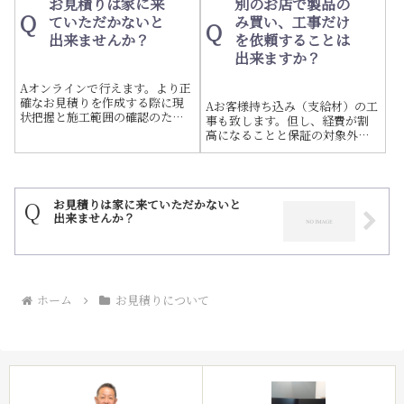
お見積りは家に来
別のお店で製品の
Q
ていただかないと
み買い、工事だけ
Q
出来ませんか？
を依頼することは
出来ますか？
Aオンラインで行えます。より正
確なお見積りを作成する際に現
Aお客様持ち込み（支給材）の工
状把握と施工範囲の確認のため
事も致します。但し、経費が割
ご自宅で正確な調査を行い再見
高になることと保証の対象外に
積りを致します。スタッフと作
なり、如何なる場合でも製品の
業員の衛生・健康管理には十分
弁済は致しかねます。工事は責
配慮致します。
任をもって行いますので、ご安
心ください。施主様支給材の工
Q
お見積りは家に来ていただかないと
事について
出来ませんか？
ホーム
お見積りについて