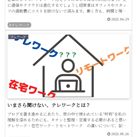
に通信やクラウドは進化するでしょうし経営者はオフィスやスタッ
フの通勤費にコストを掛けないで済みます。働く方も、時間と場所
の制約から開放されます。大きな視点でみると・フェイスブック社...
2021.06.19
#テレワーク
テレワーク
いまさら聞けない、テレワークとは？
ブログを書き進めるにあたり、世の中で使われている“呼称”を私の
理解を深めるためにも、キチンと整理・定義する必要があると思い
テレワーク・在宅ワーク・リモートワーク の違いについて、記事
を書いてみました。・テレワークとは？（telework）「...
2021.05.26