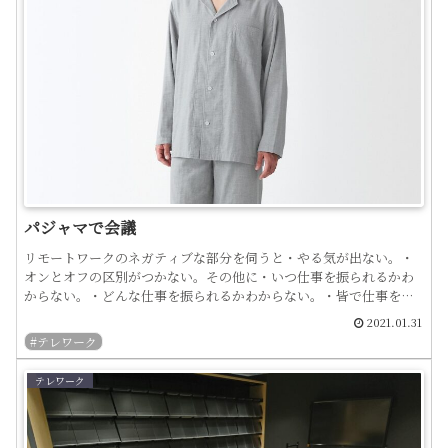
パジャマで会議
リモートワークのネガティブな部分を伺うと・やる気が出ない。・
オンとオフの区別がつかない。その他に・いつ仕事を振られるかわ
からない。・どんな仕事を振られるかわからない。・皆で仕事をし
ている感じがしない。・どうやって仕事をしていいかわからない。...
2021.01.31
#テレワーク
テレワーク