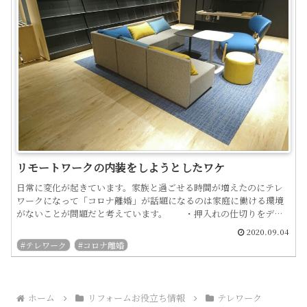
リモートワークの内装をしようとしたワケ
日常に変化が起きています。家族と過ごせる時間が増えたのにテレ
ワークになって「コロナ離婚」が話題になるのは家庭に働ける環境
がないことが問題だと考えています。 ・押入れの仕切りをデス
クにしている人。・ダイニングの椅子でお尻が痛くなって オフィ...
2020.09.04
#テレワーク
#コロナ離婚
ホーム
リフォームお役立ち情報
テレワーク